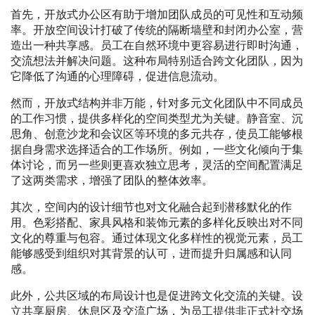
首先，开放式办公区有助于增加团队成员的可见性和互动频
率。开放空间设计打破了传统的隔断墙壁和封闭办公室，营
造出一种共享感。员工在自然环境中更容易进行即时沟通，
交流想法并解决问题。这种布局特别适合跨文化团队，因为
它降低了沟通的心理障碍，促进信息流动。
然而，开放式结构并非万能，针对多元文化团队中不同成员
的工作习惯，提供多样化的空间类型尤为关键。静音室、沉
思角、创意沙龙和会议区等环境的多元共存，使员工能够根
据自身需求选择适合的工作场所。例如，一些文化倾向于集
体讨论，而另一些则更喜欢独立思考，灵活的空间配置满足
了这两类需求，增强了团队的整体效率。
其次，空间内的设计细节也对文化融合起到潜移默化的作
用。色彩搭配、家具风格和装饰元素的多样化反映出对不同
文化的尊重与包容。通过体现文化多样性的视觉元素，员工
能够感受到组织对其背景的认可，进而提升归属感和认同
感。
此外，公共区域的布局设计也是促进跨文化交流的关键。设
立共享厨房、休息区及交流广场，为员工提供非正式社交场