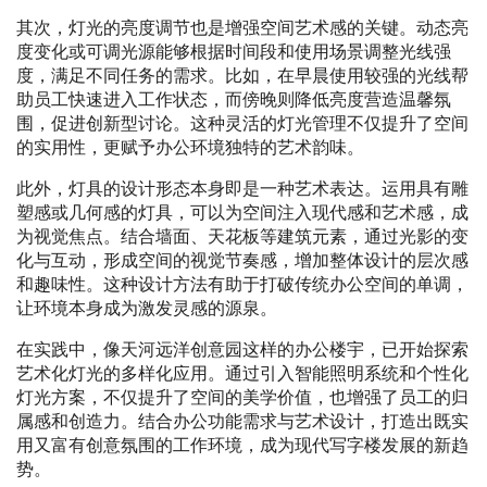
其次，灯光的亮度调节也是增强空间艺术感的关键。动态亮
度变化或可调光源能够根据时间段和使用场景调整光线强
度，满足不同任务的需求。比如，在早晨使用较强的光线帮
助员工快速进入工作状态，而傍晚则降低亮度营造温馨氛
围，促进创新型讨论。这种灵活的灯光管理不仅提升了空间
的实用性，更赋予办公环境独特的艺术韵味。
此外，灯具的设计形态本身即是一种艺术表达。运用具有雕
塑感或几何感的灯具，可以为空间注入现代感和艺术感，成
为视觉焦点。结合墙面、天花板等建筑元素，通过光影的变
化与互动，形成空间的视觉节奏感，增加整体设计的层次感
和趣味性。这种设计方法有助于打破传统办公空间的单调，
让环境本身成为激发灵感的源泉。
在实践中，像天河远洋创意园这样的办公楼宇，已开始探索
艺术化灯光的多样化应用。通过引入智能照明系统和个性化
灯光方案，不仅提升了空间的美学价值，也增强了员工的归
属感和创造力。结合办公功能需求与艺术设计，打造出既实
用又富有创意氛围的工作环境，成为现代写字楼发展的新趋
势。