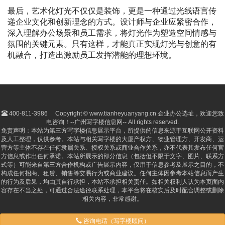
最后，艺术化灯光不仅仅是装饰，更是一种通过光线语言传
递企业文化和创新理念的方式。设计师与企业应紧密合作，
深入理解办公场景和员工需求，将灯光作为塑造空间情感与
氛围的关键元素。只有这样，才能真正实现灯光与创意的有
机融合，打造出激励员工发挥潜能的理想环境。
400-811-3986
Copyright © www.tianheyuanyang.cn 企业办公选址，欢迎您致
电咨询！--广州写字楼信息网-- All rights reserved.
免责声明：本站为第三方写字楼信息展示平台，所提供的信息来源于互联网公开资料
及人工整理，仅供参考。本站与相关写字楼的大厦产权方、物业管理方、开发商、运
营方等主体不存在任何隶属关系、授权关系或商业合作关系，亦不代表其发布任何官
方信息或作出任何承诺。本站所展示的部分信息（包括但不限于文字、图片、联系方
式等）可能来自第三方合作机构或广告展示内容，仅用于信息参考及展示之目的，不
构成任何招商、租赁、销售等交易行为或商业建议。任何主体因参考本站信息而产生
的行为及后果，均由其自行承担，本站不承担相关责任。如相关权利人认为本页面内
容存在不当之处，可通过合法途径联系处理，本平台将在核实后及时配合调整或删除
相关内容，非常感谢。
咨询电话（写字楼顾问）