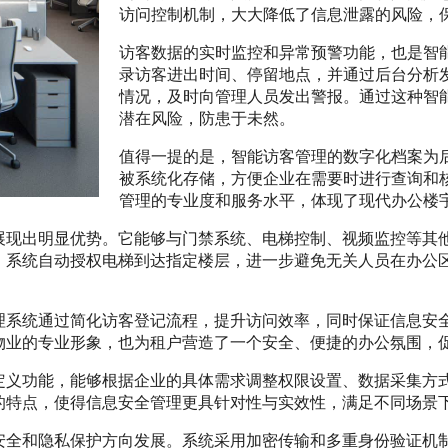
访问控制机制，大大降低了信息泄露的风险，
访客数据的实时监控和异常预警功能，也是智
录访客进出时间、停留地点，并通过后台分析
情况，及时向管理人员发出警报。通过这种智
潜在风险，防患于未然。
值得一提的是，智能访客管理的数字化档案为
被系统化存储，方便企业在需要时进行查询和
管理的专业度和服务水平，体现了现代办公楼
展现出明显优势。它能够与门禁系统、电梯控制、视频监控等其
，系统自动授权电梯到达指定楼层，进一步避免无关人员在办公
理系统通过简化访客登记流程，提升访问效率，同时保证信息安
物业的专业形象，也为租户营造了一个安全、便捷的办公氛围，
定义功能，能够根据企业的具体需求调整权限设置、数据采集方
的特点，使得信息安全管理更具针对性与实效性，满足不同场景
安全和隐私保护方向发展。系统采用加密传输和多重身份验证机