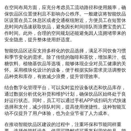
在空间布局方面，应充分考虑员工流动路径和使用频率，确
保饮品区位置便利且不影响办公秩序。一般建议将智能饮品
区设置在员工休息区或者交通枢纽附近，方便员工在短暂休
息时间内迅速获取饮品，避免因长时间排队而浪费宝贵的工
作时间。此外，合理的空间规划还能避免因人流拥堵带来的
安全隐患，提升整体使用舒适度。
智能饮品区还应支持多样化的饮品选择，满足不同饮食习惯
和季节变化的需求。除了传统的咖啡和茶饮，增加果汁、低
糖饮料、植物基饮品等选项，能够体现企业对员工健康的关
怀。采用模块化设计的设备，便于根据实际需求灵活调整饮
品种类和库存，有效减少浪费，提升管理效率。
结合数字化管理平台，可以实时监控设备状态和饮品库存，
通过数据分析优化补货和维护计划，确保饮品区始终处于良
好运行状态。同时，员工可以通过手机APP或扫码方式快速
选择和支付，减少排队时间，提高使用便捷性。这种智能互
动不仅提升了用户体验，也为企业节省了人力成本。
在推动智能饮品区建设的过程中，注重环保和节能同样重
要。选择低能耗设备、使用可降解或可重复利用的饮具，能